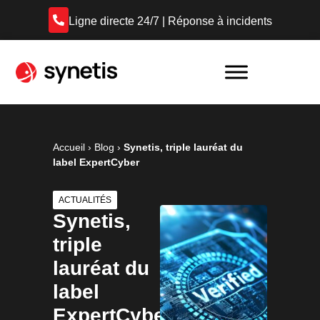
Ligne directe 24/7 | Réponse à incidents
Accueil
›
Blog
›
Synetis, triple lauréat du
label ExpertCyber
ACTUALITÉS
Synetis,
triple
lauréat du
label
ExpertCyber