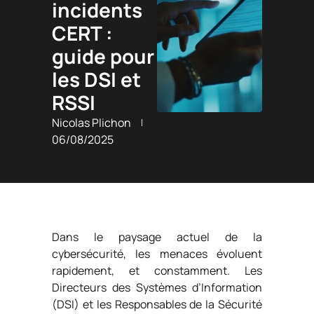
incidents
CERT :
guide pour
les DSI et
RSSI
Nicolas Plichon
06/08/2025
Dans le paysage actuel de la
cybersécurité, les menaces évoluent
rapidement, et constamment. Les
Directeurs des Systèmes d’Information
(DSI) et les Responsables de la Sécurité