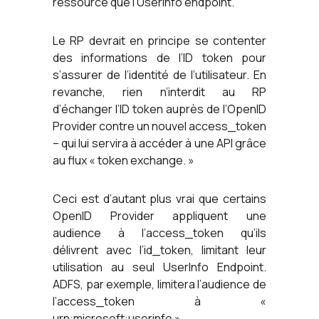
ressource que l’UserInfo endpoint.
Le RP devrait en principe se contenter
des informations de l’ID token pour
s’assurer de l’identité de l’utilisateur. En
revanche, rien n’interdit au RP
d’échanger l’ID token auprès de l’OpenID
Provider contre un nouvel access_token
– qui lui servira à accéder à une API grâce
au flux « token exchange. »
Ceci est d’autant plus vrai que certains
OpenID Provider appliquent une
audience à l’access_token qu’ils
délivrent avec l’id_token, limitant leur
utilisation au seul UserInfo Endpoint.
ADFS, par exemple, limitera l’audience de
l’access_token à «
urn:microsoft:userinfo ».