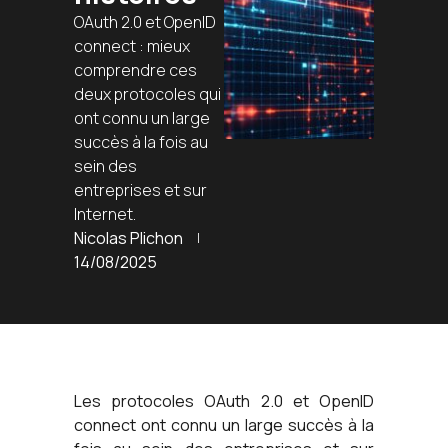
OAuth 2.0 et OpenID
connect : mieux
comprendre ces
deux protocoles qui
ont connu un large
succès à la fois au
sein des
entreprises et sur
Internet.
Nicolas Plichon
14/08/2025
Les protocoles OAuth 2.0 et OpenID
connect ont connu un large succès à la